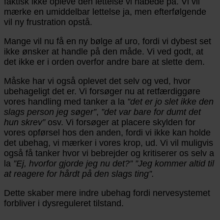
faktisk ikke opleve den lettelse vi håbede på. Vi vil
mærke en umiddelbar lettelse ja, men efterfølgende
vil ny frustration opstå.
Mange vil nu få en ny bølge af uro, fordi vi dybest set
ikke ønsker at handle på den måde. Vi ved godt, at
det ikke er i orden overfor andre bare at slette dem.
Måske har vi også oplevet det selv og ved, hvor
ubehageligt det er. Vi forsøger nu at retfærdiggøre
vores handling med tanker a la
”det er jo slet ikke den
slags person jeg søger”
,
”det var bare for dumt det
hun skrev”
osv. Vi forsøger at placere skylden for
vores opførsel hos den anden, fordi vi ikke kan holde
det ubehag, vi mærker i vores krop, ud. Vi vil muligvis
også få tanker hvor vi bebrejder og kritiserer os selv a
la
”Ej, hvorfor gjorde jeg nu det?”
”Jeg kommer altid til
at reagere for hårdt på den slags ting”.
Dette skaber mere indre ubehag fordi nervesystemet
forbliver i dysreguleret tilstand.