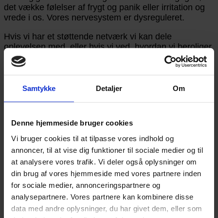
det vække følelser af frygt og panik eller irritation og
vrede i os. Vores nervesystem er dysreguleret.
Hvis vi har et støttende netværk vi kan dele
oplevelsen med, eller hvis vi ved, hvordan vi beroliger
os selv, kan vi arbejde os ud af dysregulationen og
tilbage til reguleret, afbalanceret tilstand.
Samtykke
Detaljer
Om
Hvis vi ikke har dette, vil vi måske blive kastet ud i en
bølge af tvivl og mindreværd. På længere sigt kan
Denne hjemmeside bruger cookies
oplevelser som denne betyde at vi mister troen på at
det er muligt for os at finde gode dates, at finde en der
Vi bruger cookies til at tilpasse vores indhold og
elsker os og at vi er værd at elske.
annoncer, til at vise dig funktioner til sociale medier og til
at analysere vores trafik. Vi deler også oplysninger om
din brug af vores hjemmeside med vores partnere inden
for sociale medier, annonceringspartnere og
Hvad kan vi gøre?
analysepartnere. Vores partnere kan kombinere disse
data med andre oplysninger, du har givet dem, eller som
Forståelse for nervesystemet kan hjælpe os med at