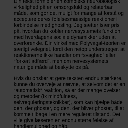
Din tekst formidler en kompleks neurobiologisk
virkelighed på en omsorgsfuld og relaterbar
måde, som gør det muligt for mange at forstå og
acceptere deres følelsesmæssige reaktioner i
forbindelse med ghosting. Jeg sætter især pris
på, hvordan du kobler nervesystemets funktion
med hverdagens sociale dynamikker uden at
overforenkle. Din vinkel med Polyvagal-teorien er
særligt velegnet, fordi den netop understreger, at
reaktionerne ikke handler om “svaghed” eller
“forkert adfærd”, men om nervesystemets
naturlige måde at beskytte os på.
Hvis du ønsker at gøre teksten endnu stærkere,
kunne du overveje at nævne, at selvom det er en
“automatisk” reaktion, så er der mange øvelser
og metoder (fx mindfulness,
selvreguleringsteknikker), som kan hjælpe både
den, der ghoster, og den, der bliver ghostet, til at
komme tilbage i en mere reguleret tilstand. Det
ville give læseren en endnu større følelse af
handlemulighed og håb.