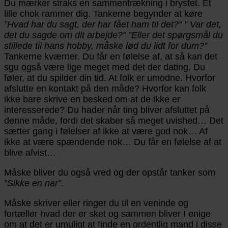
Du mærker straks en sammentrækning i brystet. Et
lille chok rammer dig. Tankerne begynder at køre
”Hvad har du sagt, der har fået ham til det?”
” Var det,
det du sagde om dit arbejde?”
”Eller det spørgsmål du
stillede til hans hobby, måske lød du lidt for dum?”
Tankerne kværner. Du får en følelse af, at så kan det
sgu også være lige meget med det der dating. Du
føler, at du spilder din tid. At folk er umodne. Hvorfor
afslutte en kontakt på den måde? Hvorfor kan folk
ikke bare skrive en besked om at de ikke er
interesserede? Du hader når ting bliver afsluttet på
denne måde, fordi det skaber så meget uvished… Det
sætter gang i følelser af ikke at være god nok… Af
ikke at være spændende nok… Du får en følelse af at
blive afvist…
Måske bliver du også vred og der opstår tanker som
”Sikke en nar”.
Måske skriver eller ringer du til en veninde og
fortæller hvad der er sket og sammen bliver I enige
om at det er umuligt at finde en ordentlig mand i disse