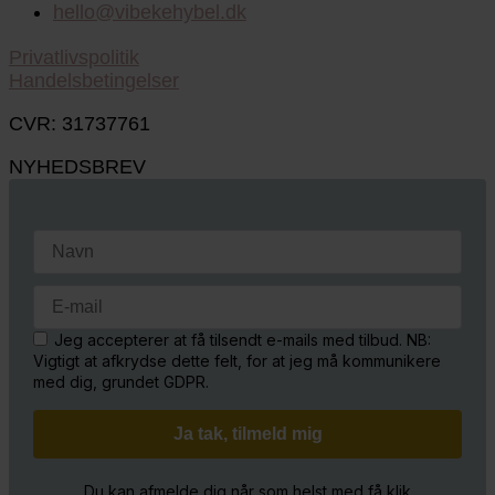
hello@vibekehybel.dk
Privatlivspolitik
Handelsbetingelser
CVR: 31737761
NYHEDSBREV
Jeg accepterer at få tilsendt e-mails med tilbud. NB:
Vigtigt at afkrydse dette felt, for at jeg må kommunikere
med dig, grundet GDPR.
Du kan afmelde dig når som helst med få klik