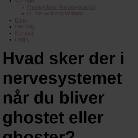
Værsgo
Masterclass Nervesystemet
Guide Bedre relationer
Blog
Om mig
Kontakt
Login
Hvad sker der i
nervesystemet
når du bliver
ghostet eller
ghoster?