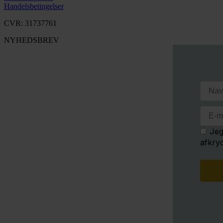
Handelsbetingelser
CVR: 31737761
NYHEDSBREV
Jeg
afkry