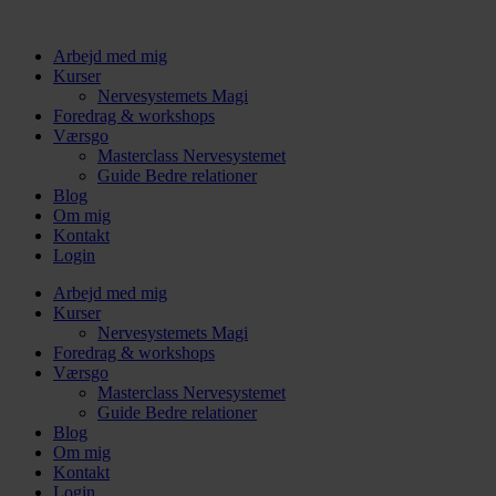
Videre
til
Arbejd med mig
indhold
Kurser
Nervesystemets Magi
Foredrag & workshops
Værsgo
Masterclass Nervesystemet
Guide Bedre relationer
Blog
Om mig
Kontakt
Login
Arbejd med mig
Kurser
Nervesystemets Magi
Foredrag & workshops
Værsgo
Masterclass Nervesystemet
Guide Bedre relationer
Blog
Om mig
Kontakt
Login