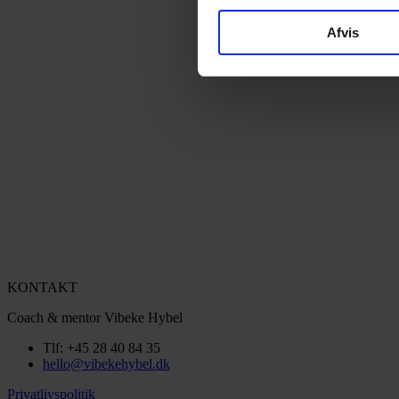
Afvis
KONTAKT
Coach & mentor Vibeke Hybel
Tlf: +45 28 40 84 35
hello@vibekehybel.dk
Privatlivspolitik