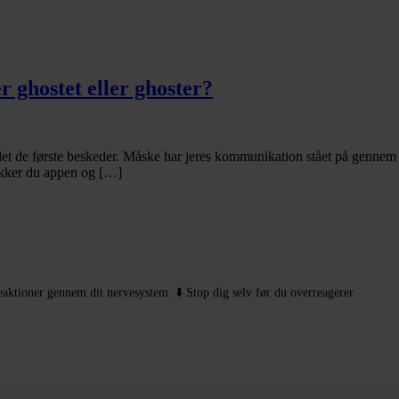
r ghostet eller ghoster?
t de første beskeder. Måske har jeres kommunikation stået på gennem li
jekker du appen og […]
reaktioner gennem dit nervesystem.
⬇️ Stop dig selv før du overreagerer