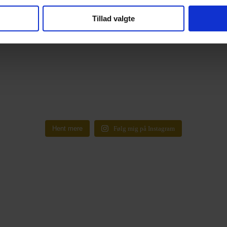
Tillad valgte
Hent mere
Følg mig på Instagram