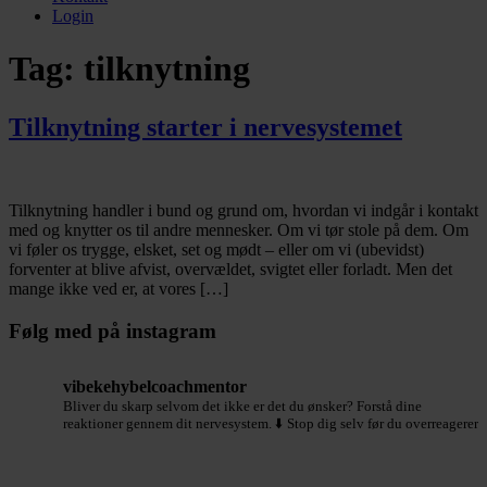
Login
Tag:
tilknytning
Tilknytning starter i nervesystemet
Tilknytning handler i bund og grund om, hvordan vi indgår i kontakt
med og knytter os til andre mennesker. Om vi tør stole på dem. Om
vi føler os trygge, elsket, set og mødt – eller om vi (ubevidst)
forventer at blive afvist, overvældet, svigtet eller forladt. Men det
mange ikke ved er, at vores […]
Følg med på instagram
vibekehybelcoachmentor
Bliver du skarp selvom det ikke er det du ønsker?
Forstå dine
reaktioner gennem dit nervesystem.
⬇️ Stop dig selv før du overreagerer