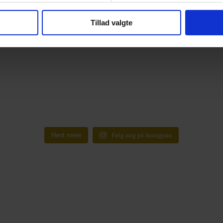
Tillad valgte
Hent mere
Følg mig på Instagram