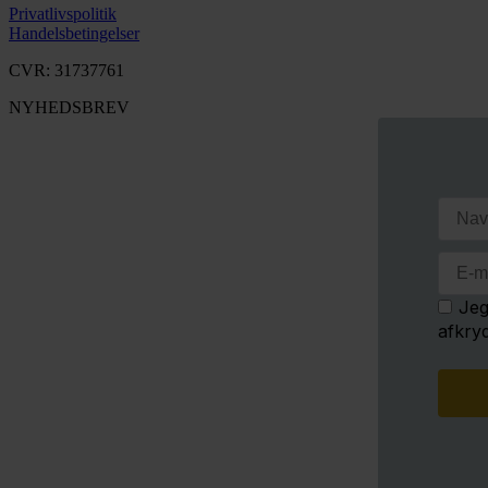
Privatlivspolitik
Handelsbetingelser
CVR: 31737761
NYHEDSBREV
Jeg
afkry