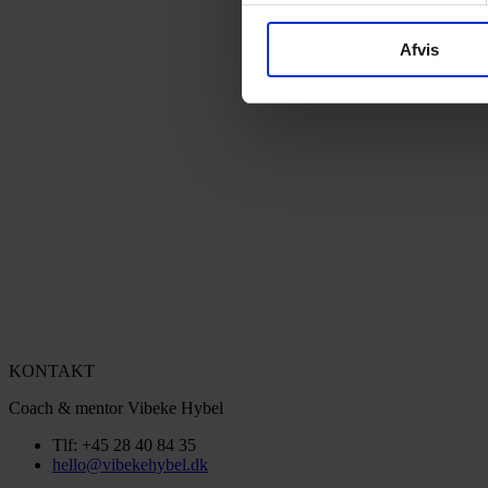
Afvis
KONTAKT
Coach & mentor Vibeke Hybel
Tlf: +45 28 40 84 35
hello@vibekehybel.dk