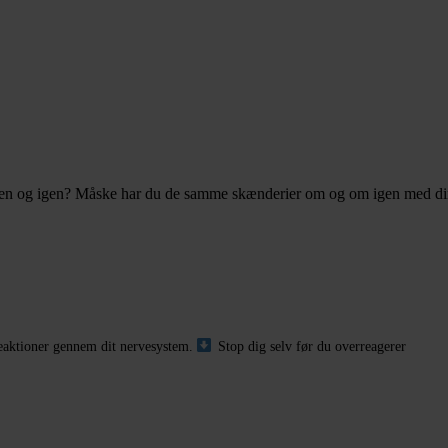
n og igen? Måske har du de samme skænderier om og om igen med din part
reaktioner gennem dit nervesystem.
Stop dig selv før du overreagerer