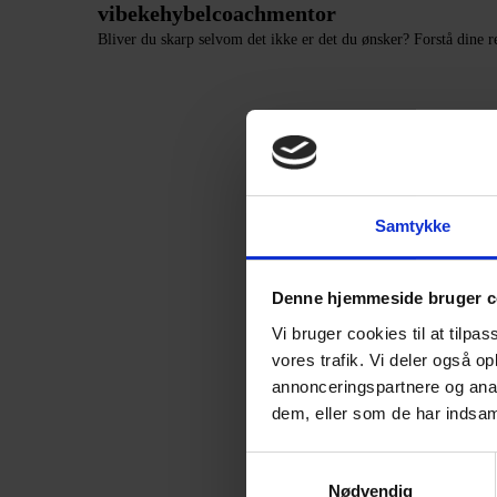
vibekehybelcoachmentor
Bliver du skarp selvom det ikke er det du ønsker?
Forstå dine 
Samtykke
Denne hjemmeside bruger c
Vi bruger cookies til at tilpas
vores trafik. Vi deler også 
annonceringspartnere og anal
dem, eller som de har indsaml
Samtykkevalg
Nødvendig