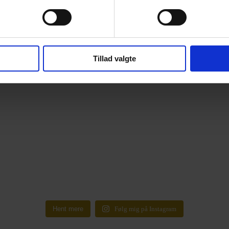
Tillad valgte
Hent mere
Følg mig på Instagram