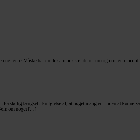
n og igen? Måske har du de samme skænderier om og om igen med din part
 uforklarlig længsel? En følelse af, at noget mangler – uden at kunne s
. Som om noget […]