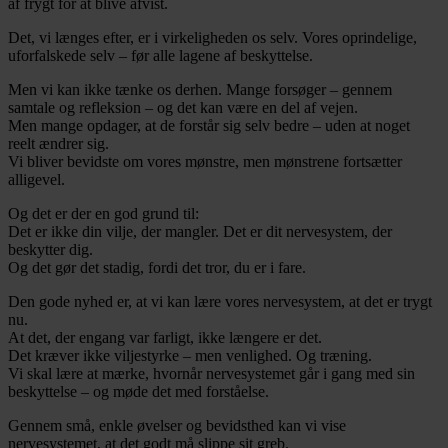
af frygt for at blive afvist.
Det, vi længes efter, er i virkeligheden os selv. Vores oprindelige,
uforfalskede selv – før alle lagene af beskyttelse.
Men vi kan ikke tænke os derhen. Mange forsøger – gennem
samtale og refleksion – og det kan være en del af vejen.
Men mange opdager, at de forstår sig selv bedre – uden at noget
reelt ændrer sig.
Vi bliver bevidste om vores mønstre, men mønstrene fortsætter
alligevel.
Og det er der en god grund til:
Det er ikke din vilje, der mangler. Det er dit nervesystem, der
beskytter dig.
Og det gør det stadig, fordi det tror, du er i fare.
Den gode nyhed er, at vi kan lære vores nervesystem, at det er trygt
nu.
At det, der engang var farligt, ikke længere er det.
Det kræver ikke viljestyrke – men venlighed. Og træning.
Vi skal lære at mærke, hvornår nervesystemet går i gang med sin
beskyttelse – og møde det med forståelse.
Gennem små, enkle øvelser og bevidsthed kan vi vise
nervesystemet, at det godt må slippe sit greb.