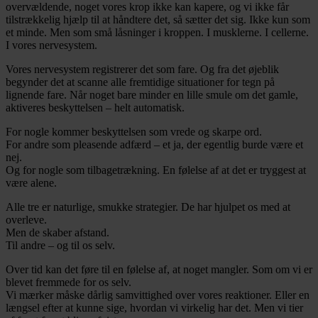
overvældende, noget vores krop ikke kan kapere, og vi ikke får
tilstrækkelig hjælp til at håndtere det, så sætter det sig. Ikke kun som
et minde. Men som små låsninger i kroppen. I musklerne. I cellerne.
I vores nervesystem.
Vores nervesystem registrerer det som fare. Og fra det øjeblik
begynder det at scanne alle fremtidige situationer for tegn på
lignende fare. Når noget bare minder en lille smule om det gamle,
aktiveres beskyttelsen – helt automatisk.
For nogle kommer beskyttelsen som vrede og skarpe ord.
For andre som pleasende adfærd – et ja, der egentlig burde være et
nej.
Og for nogle som tilbagetrækning. En følelse af at det er tryggest at
være alene.
Alle tre er naturlige, smukke strategier. De har hjulpet os med at
overleve.
Men de skaber afstand.
Til andre – og til os selv.
Over tid kan det føre til en følelse af, at noget mangler. Som om vi er
blevet fremmede for os selv.
Vi mærker måske dårlig samvittighed over vores reaktioner. Eller en
længsel efter at kunne sige, hvordan vi virkelig har det. Men vi tier