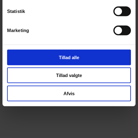
vibekehybelcoachmentor
Bliver du skarp selvom det ikke er det du ønsker?
Forstå dine
Statistik
reaktioner gennem dit nervesystem.
⬇️ Stop dig selv før du overreagerer
Marketing
Tillad alle
Tillad valgte
Afvis