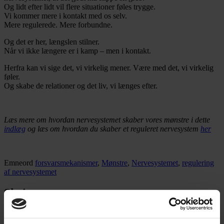
Og lidt efter lidt vil flere situationer føles trygge.
Vi kommer mere i kontakt med os selv.
Mere regulerede. Mere forbundne.
Og det er her, længslen stilner.
Når vi ikke længere er i kamp – men i kontakt.
Herfra kan vi sige det, vi virkelig mener. Være med det, vi virkelig
føler.
Og skabe de relationer og det liv, vi længes efter.
Læs mere om hvordan nervesystemet skaber vores mønstre i dette
indlæg
og læs om hvordan du skaber et reguleret nervesystem
her
Emneord
forsvarsmekanismer
,
Mønstre
,
Nervesystemet
,
regulering
af nervesystemet
Skriv et svar
Din e-mailadresse vil ikke blive publiceret.
Krævede felter er
markeret med
*