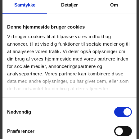
Samtykke
Detaljer
Om
Kommentar
*
Denne hjemmeside bruger cookies
Vi bruger cookies til at tilpasse vores indhold og
annoncer, til at vise dig funktioner til sociale medier og til
at analysere vores trafik. Vi deler også oplysninger om
din brug af vores hjemmeside med vores partnere inden
Navn
*
for sociale medier, annonceringspartnere og
E-mail
*
analysepartnere. Vores partnere kan kombinere disse
data med andre oplysninger, du har givet dem, eller som
Websted
de har indsamlet fra din brug af deres tjenester.
Gem mit navn, mail og websted i denne browser til næste gang
jeg kommenterer.
Samtykkevalg
Nødvendig
Følg med på instagram
Præferencer